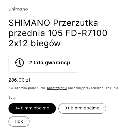
modalnym
Shimano
SHIMANO Przerzutka
przednia 105 FD-R7100
2x12 biegów
2 lata gwarancji
Cena
286,00 zl
regularna
Z wliczonym podatkiem.
Koszt wysyłki
obliczony przy realizacji zakupu.
Typ
34.8 mm obejma
31.8 mm obejma
Hak