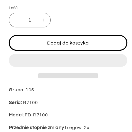
Ilość
Zmniejsz
Zwiększ
ilość
ilość
dla
dla
SHIMANO
SHIMANO
Dodaj do koszyka
Przerzutka
Przerzutka
przednia
przednia
105
105
FD-
FD-
R7100
R7100
2x12
2x12
biegów
biegów
Grupa:
105
Seria:
R7100
Model:
FD-R7100
Przednie stopnie zmiany
biegów: 2x