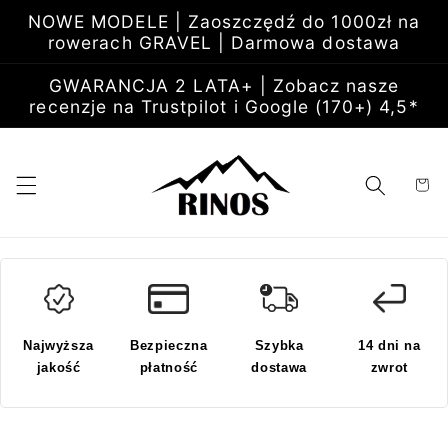
Przejdź
NOWE MODELE | Zaoszczędź do 1000zł na
do
rowerach GRAVEL | Darmowa dostawa
treści
GWARANCJA 2 LATA+ | Zobacz nasze
recenzje na Trustpilot i Google (170+) 4,5*
Koszyk
Najwyższa
Bezpieczna
Szybka
14 dni na
jakość
płatność
dostawa
zwrot
Pomiń,
aby