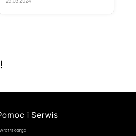
29.03.2024
!
Pomoc i Serwis
wrot/skarga