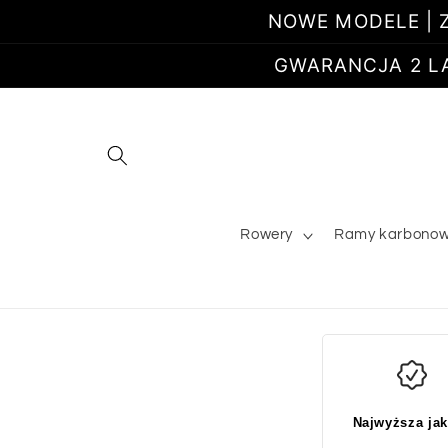
Przejdź
NOWE MODELE | Z
do
treści
GWARANCJA 2 LATA
Rowery
Ramy karbono
Najwyższa ja