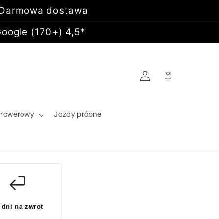
 Darmowa dostawa
oogle (170+) 4,5*
Zaloguj
Koszyk
się
 rowerowy
Jazdy próbne
 dni na zwrot