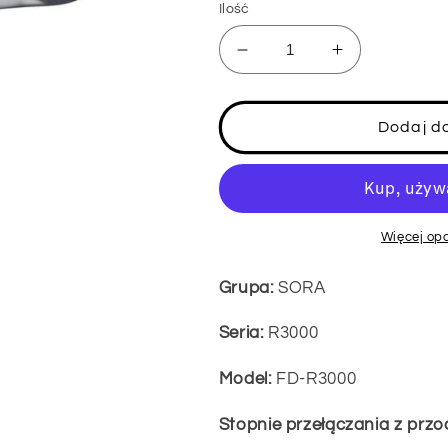
Ilość
Zmniejsz
Zwiększ
ilość
ilość
dla
dla
Przerzutka
Przerzutka
Dodaj d
przednia
przednia
SHIMANO
SHIMANO
SORA
SORA
FD-
FD-
R3000
R3000
Więcej opc
2x9-
2x9-
rzędowa
rzędowa
Grupa:
SORA
Seria:
R3000
Model:
FD-R3000
Stopnie przełączania z przo