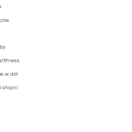
e
ębów
ęby
/fitness
ie w dół
6 stopni