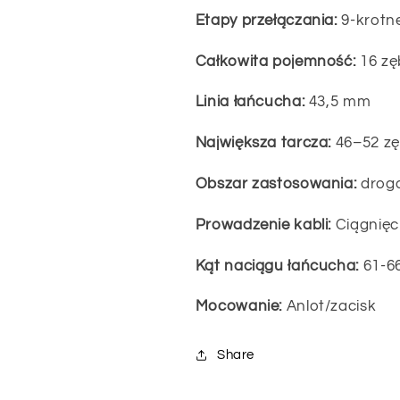
Etapy przełączania:
9-krotn
Całkowita pojemność:
16 z
Linia łańcucha:
43,5 mm
Największa tarcza:
46–52 z
Obszar zastosowania:
droga
Prowadzenie kabli:
Ciągnięc
Kąt naciągu łańcucha:
61-6
Mocowanie:
Anlot/zacisk
Share