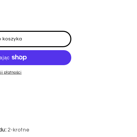
o koszyka
ji płatności
du:
2-krotne