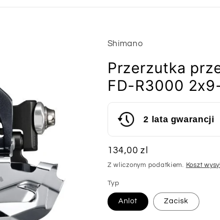
Shimano
Przerzutka pr
FD-R3000 2x9
2 lata gwarancji
Cena
134,00 zl
regularna
Z wliczonym podatkiem.
Koszt wysy
Typ
Anlot
Zacisk